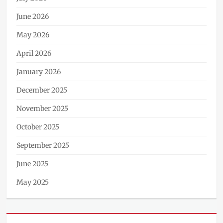
June 2026
May 2026
April 2026
January 2026
December 2025
November 2025
October 2025
September 2025
June 2025
May 2025